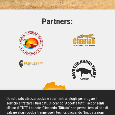
Partners:
Questo sito utilizza cookie e strumenti analoghi per erogare il
servizio e trattare i tuoi dati. Cliccando “Accetta tutti”, acconsenti
Africa NaturFoto & Safaris
all'uso di TUTTI i cookie. Cliccando "Rifiuta" non permetterai al sito di
salvare alcun cookie tranne quelli tecnici. Cliccando "Impostazioni
DI
VALENTINO MORGANTE
E
JACQUELINE DE MONTE