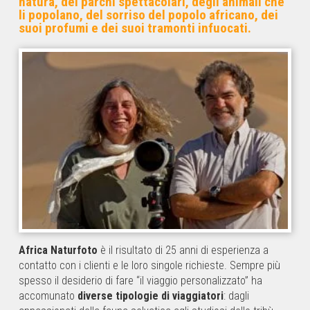
natura, dei parchi spettacolari, degli animali che
li popolano, del sorriso del popolo africano, dei
suoi profumi e dei suoi tramonti infuocati.
Africa Naturfoto
è il risultato di 25 anni di esperienza a
contatto con i clienti e le loro singole richieste. Sempre più
spesso il desiderio di fare “il viaggio personalizzato” ha
accomunato
diverse tipologie
di viaggiatori
: dagli