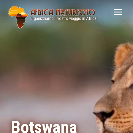
Menù
principale
Organizziamo il vostro viaggio in Africa!
Namibia
Botswana
Zambia
Uganda