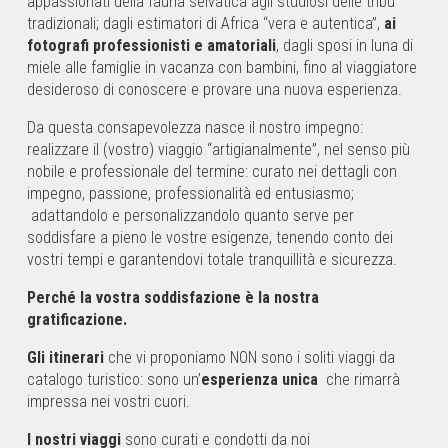
appassionati della fauna selvatica agli studiosi delle tribù
tradizionali; dagli estimatori di Africa “vera e autentica”,
ai
fotografi professionisti e amatoriali
, dagli sposi in luna di
miele alle famiglie in vacanza con bambini, fino al viaggiatore
desideroso di conoscere e provare una nuova esperienza.
Da questa consapevolezza nasce il nostro impegno:
realizzare il (vostro) viaggio “artigianalmente”, nel senso più
nobile e professionale del termine: curato nei dettagli con
impegno, passione, professionalità ed entusiasmo;
adattandolo e personalizzandolo quanto serve per
soddisfare a pieno le vostre esigenze, tenendo conto dei
vostri tempi e garantendovi totale tranquillità e sicurezza.
Perché la vostra soddisfazione è la nostra
gratificazione.
Gli itinerari
che vi proponiamo NON sono i soliti viaggi da
catalogo turistico: sono un’
esperienza unica
che rimarrà
impressa nei vostri cuori.
I nostri viaggi
sono curati e condotti da noi