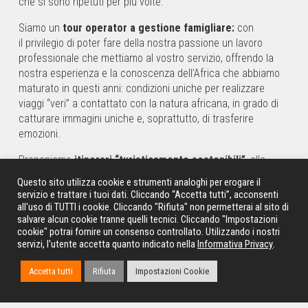
che si sono ripetuti per più volte.
Siamo un
tour operator a gestione famigliare:
con
il privilegio di poter fare della nostra passione un lavoro
professionale che mettiamo al vostro servizio, offrendo la
nostra esperienza e la conoscenza dell’Africa che abbiamo
maturato in questi anni: condizioni uniche per realizzare
viaggi “veri” a contattato con la natura africana, in grado di
catturare immagini uniche e, soprattutto, di trasferire
emozioni.
Proponiamo
itinerari “turisticamente sostenibili”
, alla
scoperta dell’Africa dei grandi spazi, della sua natura, dei
Questo sito utilizza cookie e strumenti analoghi per erogare il
parchi spettacolari, degli animali che li abitano, del sorriso
servizio e trattare i tuoi dati. Cliccando “Accetta tutti”, acconsenti
del popolo africano, dei suoi profumi e dei suoi tramonti
all'uso di TUTTI i cookie. Cliccando "Rifiuta" non permetterai al sito di
salvare alcun cookie tranne quelli tecnici. Cliccando "Impostazioni
infuocati: con l’obiettivo di condividere un’
esperienza di vita
cookie" potrai fornire un consenso controllato. Utilizzando i nostri
che rimanga impressa nei vostri cuori
prima ancora che
servizi, l'utente accetta quanto indicato nella
Informativa Privacy
.
nei vostri occhi.
Accetta tutti
Rifiuta
Impostazioni Cookie
Abbiamo