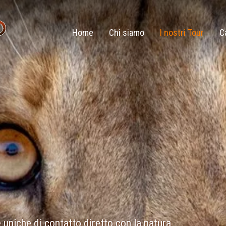
Home
Chi siamo
I nostri Tour
C
 uniche di contatto diretto con la natura