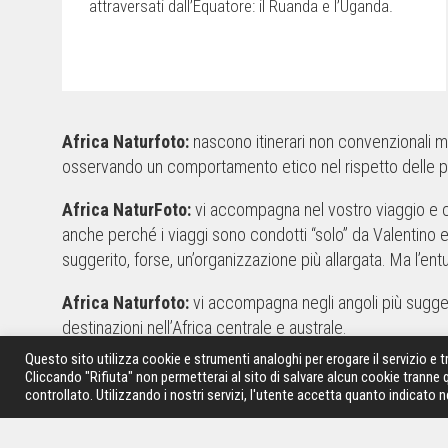
attraversati dall’Equatore: il Ruanda e l’Uganda.
Africa Naturfoto:
nascono itinerari non convenzionali 
osservando un comportamento etico nel rispetto delle per
Africa NaturFoto:
vi accompagna nel vostro viaggio e c
anche perché i viaggi sono condotti “solo” da Valentin
suggerito, forse, un’organizzazione più allargata. Ma l’e
Africa Naturfoto:
vi accompagna negli angoli più sugges
destinazioni nell’Africa centrale e australe.
Questo sito utilizza cookie e strumenti analoghi per erogare il servizio e tr
Africa Naturfoto:
disponiamo di quanto occorre per realiz
Cliccando "Rifiuta" non permetterai al sito di salvare alcun cookie tranne 
controllato. Utilizzando i nostri servizi, l'utente accetta quanto indicato n