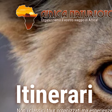
Menù
principale
Organizziamo il vostro viaggio in Africa!
Itinerari
Non i classici tour organizzati ma esperienze