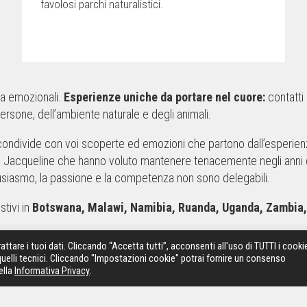
favolosi parchi naturalistici.
ma emozionali.
Esperienze uniche da portare nel cuore:
contatti 
sone, dell’ambiente naturale e degli animali.
ondivide con voi scoperte ed emozioni che partono dall’esperienz
o e Jacqueline che hanno voluto mantenere tenacemente negli anni
ntusiasmo, la passione e la competenza non sono delegabili.
tivi in
Botswana, Malawi, Namibia, Ruanda, Uganda, Zambia
attare i tuoi dati. Cliccando “Accetta tutti”, acconsenti all'uso di TUTTI i cooki
zare i tours in totale tranquillità e sicurezza.
quelli tecnici. Cliccando "Impostazioni cookie" potrai fornire un consenso
ella
Informativa Privacy
.